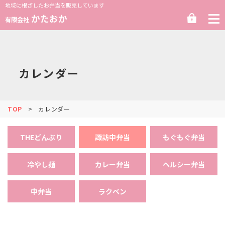
地域に根ざしたお弁当を販売しています
ロ
かたおか
有限会社
グ
イ
ン
カレンダー
TOP
カレンダー
THEどんぶり
諏訪中弁当
もぐもぐ弁当
冷やし麺
カレー弁当
ヘルシー弁当
中弁当
ラクベン