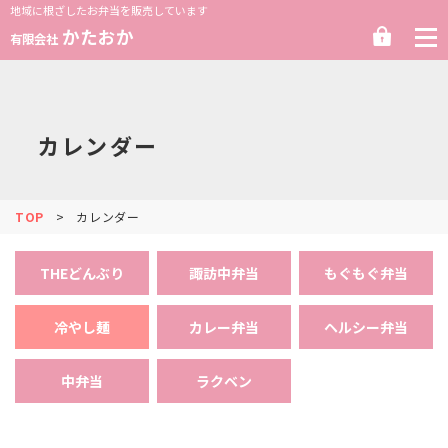
地域に根ざしたお弁当を販売しています
ロ
かたおか
有限会社
グ
イ
ン
カレンダー
TOP
カレンダー
THEどんぶり
諏訪中弁当
もぐもぐ弁当
冷やし麺
カレー弁当
ヘルシー弁当
中弁当
ラクベン