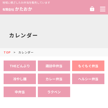
地域に根ざしたお弁当を販売しています
ロ
かたおか
有限会社
グ
イ
ン
カレンダー
TOP
カレンダー
THEどんぶり
諏訪中弁当
もぐもぐ弁当
冷やし麺
カレー弁当
ヘルシー弁当
中弁当
ラクベン