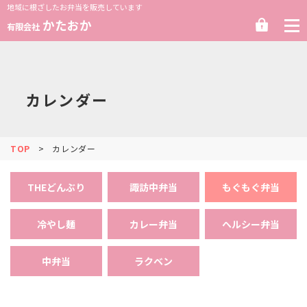
地域に根ざしたお弁当を販売しています
ロ
かたおか
有限会社
グ
イ
ン
カレンダー
TOP
カレンダー
THEどんぶり
諏訪中弁当
もぐもぐ弁当
冷やし麺
カレー弁当
ヘルシー弁当
中弁当
ラクベン